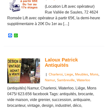
(Location Lift avec opérateur)
Rue Vallée de Saules, 72 4624
Romsée Lift avec opérateur à partir 65€, la demi-heure
supplémentaire à 20€ Du 1er au […]
F
W
a
h
c
a
e
t
b
s
o
A
o
p
Laloux Patrick
k
p
Antiquités
|
Charleroi
,
Liege
,
Meubles
,
Mons
,
Namur
,
Sambreville
,
Waterloo
(antiquités) Namur, Charleroi, Waterloo, Liège, Mons
0475/ 623.656 facebook Tags: antiquités, brocante,
vide maison, vide grenier, succession, antiquaire,
brocanteur, vintage, design, industriel, déco,