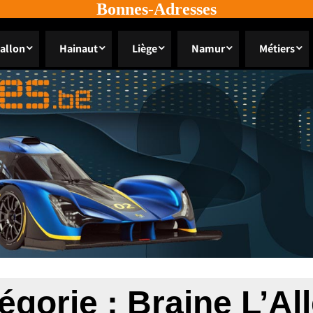
Bonnes-Adresses
allon
Hainaut
Liège
Namur
Métiers
égorie :
Braine L’Al