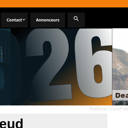
Contact
Annonceurs
National::SansPub
leud