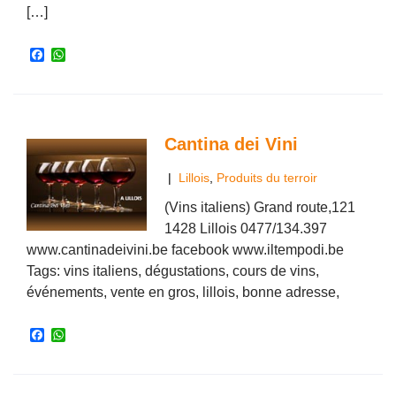
[…]
F
W
a
h
c
a
e
t
b
s
o
A
o
p
Cantina dei Vini
k
p
|
Lillois
,
Produits du terroir
(Vins italiens) Grand route,121
1428 Lillois 0477/134.397
www.cantinadeivini.be facebook www.iltempodi.be
Tags: vins italiens, dégustations, cours de vins,
événements, vente en gros, lillois, bonne adresse,
F
W
a
h
c
a
e
t
b
s