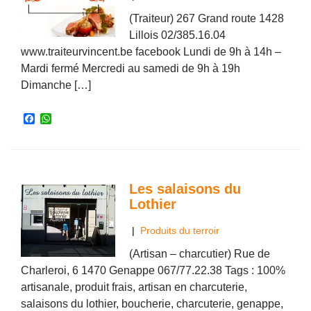
(Traiteur) 267 Grand route 1428
Lillois 02/385.16.04
www.traiteurvincent.be facebook Lundi de 9h à 14h –
Mardi fermé Mercredi au samedi de 9h à 19h
Dimanche […]
F
W
a
h
c
a
e
t
b
s
o
A
o
p
Les salaisons du
k
p
Lothier
|
Produits du terroir
(Artisan – charcutier) Rue de
Charleroi, 6 1470 Genappe 067/77.22.38 Tags : 100%
artisanale, produit frais, artisan en charcuterie,
salaisons du lothier, boucherie, charcuterie, genappe,