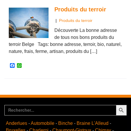
o
A
o
p
Produits du terroir
k
p
|
Produits du terroir
Découverte La bonne adresse
de tous nos bons produits du
terroir Belge Tags: bonne adresse, terroir, bio, naturel,
nature, frais, ferme, artisan, produits du […]
F
W
a
h
c
a
e
t
b
s
o
A
o
p
k
p
Search Button
Search
for:
Anderlues
-
Automobile
-
Binche
-
Braine L'Alleud
-
Bruxelles
-
Charleroi
-
Chaumont-Gistoux
-
Chimay
-