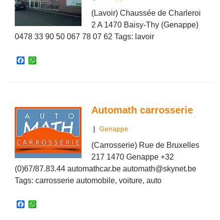
(Lavoir) Chaussée de Charleroi
2 A 1470 Baisy-Thy (Genappe)
0478 33 90 50 067 78 07 62 Tags: lavoir
F
W
a
h
c
a
e
t
b
s
o
A
o
p
Automath carrosserie
k
p
|
Genappe
(Carrosserie) Rue de Bruxelles
217 1470 Genappe +32
(0)67/87.83.44 automathcar.be automath@skynet.be
Tags: carrosserie automobile, voiture, auto
F
W
a
h
c
a