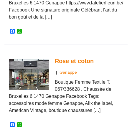
Bruxelles 6 1470 Genappe https://www.latelierfleuri.be/
Facebook Une signature originale Célébrant l’art du
bon goût et de la […]
F
W
a
h
c
a
e
t
b
s
o
A
o
p
Rose et coton
k
p
|
Genappe
Boutique Femme Textile T.
067/336628 . Chaussée de
Bruxelles 6 1470 Genappe Facebook Tags:
accessoires mode femme Genappe, Alix the label,
American Vintage, boutique chaussures […]
F
W
a
h