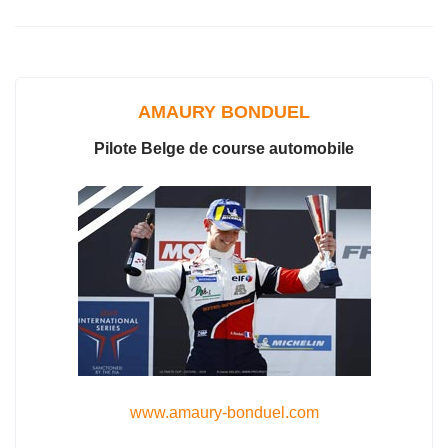
c
a
e
t
b
s
o
A
o
p
k
p
AMAURY BONDUEL
Pilote Belge de course automobile
www.amaury-bonduel.com