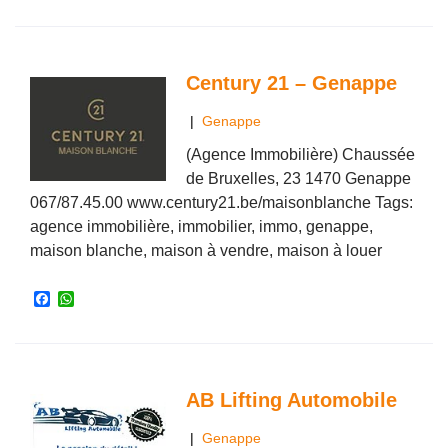
c
a
e
t
b
s
o
A
o
p
Century 21 – Genappe
k
p
|
Genappe
(Agence Immobilière) Chaussée
de Bruxelles, 23 1470 Genappe
067/87.45.00 www.century21.be/maisonblanche Tags:
agence immobilière, immobilier, immo, genappe,
maison blanche, maison à vendre, maison à louer
F
W
a
h
c
a
e
t
b
s
o
A
o
p
AB Lifting Automobile
k
p
|
Genappe