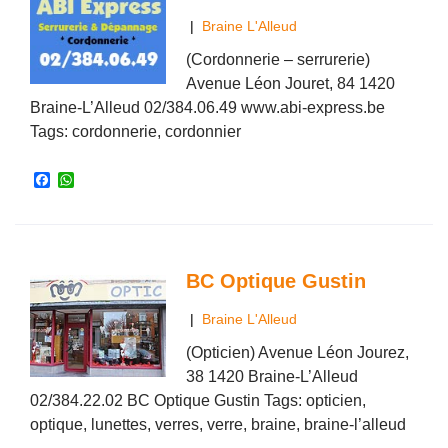
|
Braine L'Alleud
(Cordonnerie – serrurerie)
Avenue Léon Jouret, 84 1420
Braine-L’Alleud 02/384.06.49 www.abi-express.be
Tags: cordonnerie, cordonnier
F
W
a
h
c
a
e
t
b
s
o
A
o
p
BC Optique Gustin
k
p
|
Braine L'Alleud
(Opticien) Avenue Léon Jourez,
38 1420 Braine-L’Alleud
02/384.22.02 BC Optique Gustin Tags: opticien,
optique, lunettes, verres, verre, braine, braine-l’alleud