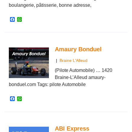
boulangerie, pâtisserie, bonne adresse,
F
W
a
h
c
a
e
t
b
s
o
A
o
p
Amaury Bonduel
k
p
|
Braine L'Alleud
(Pilote Automobile) … 1420
Braine-L’Alleud amaury-
bonduel.com Tags: pilote Automobile
F
W
a
h
c
a
e
t
b
s
o
A
o
p
ABI Express
k
p