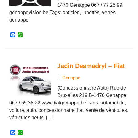
1470 Genappe 067 / 77 25 99
genappevision.be Tags: opticien, lunettes, verres,
genappe
F
W
a
h
c
a
e
t
b
s
o
A
o
p
Jadin Desmadryl – Fiat
k
p
|
Genappe
(Concessionnaire Auto) Rue de
Bruxelles 219 B-1470 Genappe
067 / 55 38 22 www.fiatgenappe.be Tags: automobile,
voiture, auto, concessionnaire, fiat, vente de véhicules,
véhicules neufs, […]
F
W
a
h