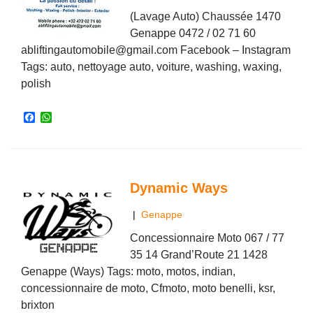
(Lavage Auto) Chaussée 1470
Genappe 0472 / 02 71 60
abliftingautomobile@gmail.com Facebook – Instagram
Tags: auto, nettoyage auto, voiture, washing, waxing,
polish
F
W
a
h
c
a
e
t
b
s
o
A
o
p
Dynamic Ways
k
p
|
Genappe
Concessionnaire Moto 067 / 77
35 14 Grand’Route 21 1428
Genappe (Ways) Tags: moto, motos, indian,
concessionnaire de moto, Cfmoto, moto benelli, ksr,
brixton