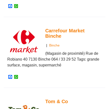
F
W
a
h
c
a
e
t
b
s
o
A
o
p
Carrefour Market
k
p
Binche
|
Binche
(Magasin de proximité) Rue de
Robiano 40 7130 Binche 064 / 33 29 52 Tags: grande
surface, magasin, supermarché
F
W
a
h
c
a
e
t
b
s
o
A
o
p
Tom & Co
k
p