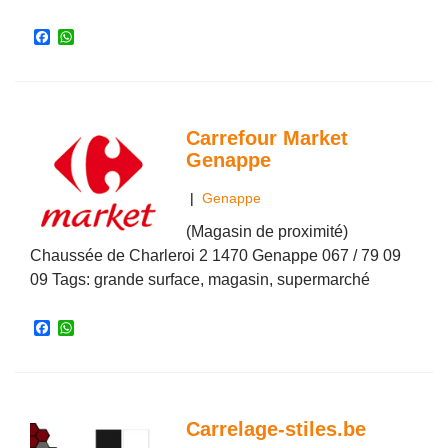
F
W
a
h
c
a
e
t
b
s
o
A
o
p
Carrefour Market
k
p
Genappe
|
Genappe
(Magasin de proximité)
Chaussée de Charleroi 2 1470 Genappe 067 / 79 09
09 Tags: grande surface, magasin, supermarché
F
W
a
h
c
a
e
t
b
s
o
A
o
p
Carrelage-stiles.be
k
p