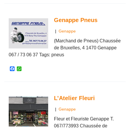
e
t
b
s
o
A
o
p
Genappe Pneus
k
p
|
Genappe
(Marchand de Pneus) Chaussée
de Bruxelles, 4 1470 Genappe
067 / 73 06 37 Tags: pneus
F
W
a
h
c
a
e
t
b
s
o
A
o
p
L’Atelier Fleuri
k
p
|
Genappe
Fleur et Fleuriste Genappe T.
067/773993 Chaussée de