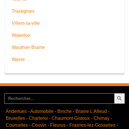
Trazegnies
Villers-la-ville
Waterloo
Wauthier-Braine
Wavre
Search Button
Search
for:
Anderlues
-
Automobile
-
Binche
-
Braine L'Alleud
-
Bruxelles
-
Charleroi
-
Chaumont-Gistoux
-
Chimay
-
Courcelles
-
Couvin
-
Fleurus
-
Frasnes-lez-Gosselies
-