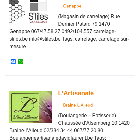
|
Genappe
(Magasin de carrelage) Rue
Dernier Patard 79 1470
Genappe 067/47.58.27 0492/104.557 carrelage-
stiles.be info@stiles.be Tags: carrelage, carrelage sur-
mesure
F
W
a
h
c
a
e
t
b
s
o
A
o
p
L’Artisanale
k
p
|
Braine L'Alleud
(Boulangerie – Patisserie)
Chaussée d’Alsemberg 10 1420
Braine-l’Alleud 02/384 34 44 067/77 20 80
Boulangerieartisanaledavidlaurent.be Tags: