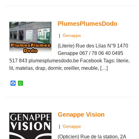
c
a
e
t
b
s
o
A
o
p
PlumesPlumesDodo
k
p
|
Genappe
(Literie) Rue des Lilas N°9 1470
Genappe 067 / 78 06 40 0495
517 843 plumesplumesdodo.be Facebook Tags: literie,
lit, matelas, drap, dormir, oreiller, meuble, […]
F
W
a
h
c
a
e
t
b
s
o
A
o
p
Genappe Vision
k
p
|
Genappe
(Opticien) Rue de la station, 2A