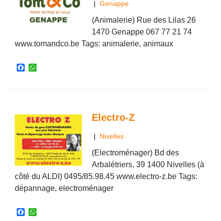
|
Genappe
(Animalerie) Rue des Lilas 26
1470 Genappe 067 77 21 74
www.tomandco.be Tags: animalerie, animaux
F
W
a
h
c
a
e
t
b
s
o
A
o
p
Electro-Z
k
p
|
Nivelles
(Electroménager) Bd des
Arbalétriers, 39 1400 Nivelles (à
côté du ALDI) 0495/85.98.45 www.electro-z.be Tags:
dépannage, electroménager
F
W
a
h