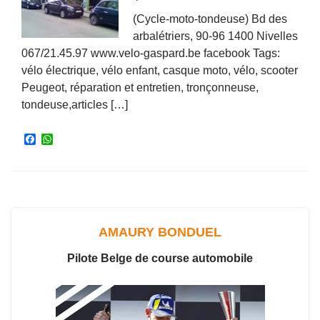
(Cycle-moto-tondeuse) Bd des
arbalétriers, 90-96 1400 Nivelles
067/21.45.97 www.velo-gaspard.be facebook Tags:
vélo électrique, vélo enfant, casque moto, vélo, scooter
Peugeot, réparation et entretien, tronçonneuse,
tondeuse,articles […]
F
W
a
h
c
a
e
t
b
s
o
A
o
p
k
p
AMAURY BONDUEL
Pilote Belge de course automobile