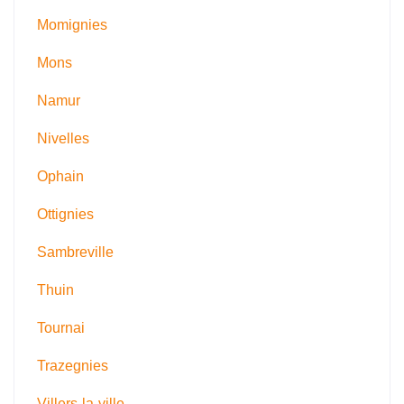
Momignies
Mons
Namur
Nivelles
Ophain
Ottignies
Sambreville
Thuin
Tournai
Trazegnies
Villers-la-ville