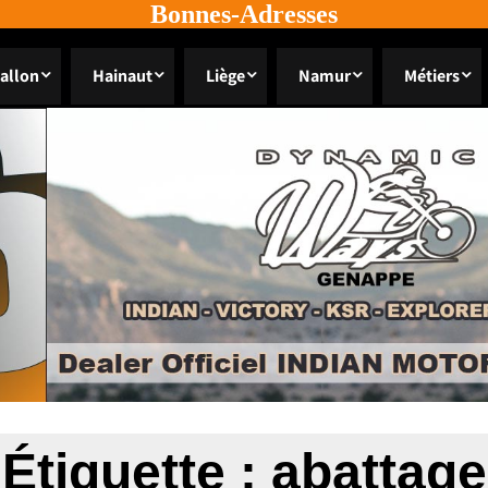
Bonnes-Adresses
allon
Hainaut
Liège
Namur
Métiers
Étiquette :
abattage