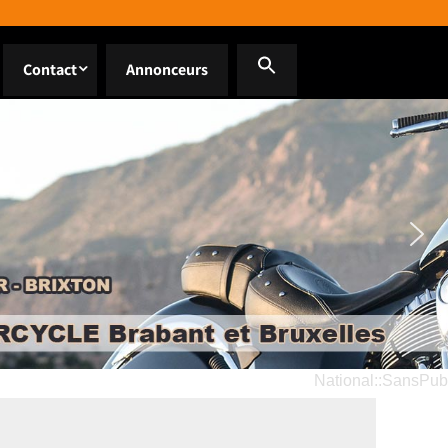
Contact
Annonceurs
National::SansPub