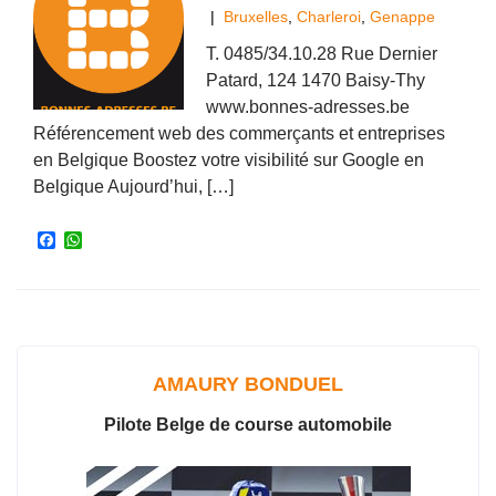
|
Bruxelles
,
Charleroi
,
Genappe
T. 0485/34.10.28 Rue Dernier
Patard, 124 1470 Baisy-Thy
www.bonnes-adresses.be
Référencement web des commerçants et entreprises
en Belgique Boostez votre visibilité sur Google en
Belgique Aujourd’hui, […]
F
W
a
h
c
a
e
t
b
s
o
A
o
p
k
p
AMAURY BONDUEL
Pilote Belge de course automobile