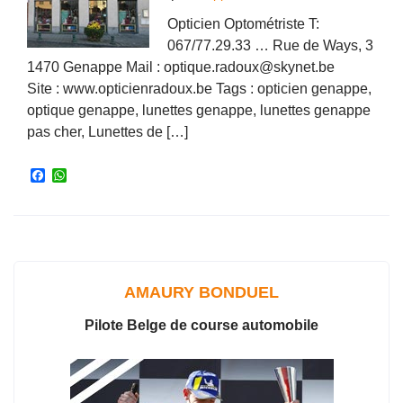
Opticien Optométriste T:
067/77.29.33 … Rue de Ways, 3
1470 Genappe Mail : optique.radoux@skynet.be
Site : www.opticienradoux.be Tags : opticien genappe,
optique genappe, lunettes genappe, lunettes genappe
pas cher, Lunettes de […]
F
W
a
h
c
a
e
t
b
s
o
A
o
p
k
p
AMAURY BONDUEL
Pilote Belge de course automobile