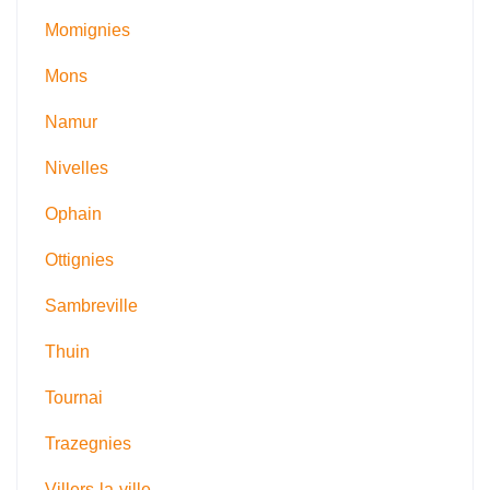
Momignies
Mons
Namur
Nivelles
Ophain
Ottignies
Sambreville
Thuin
Tournai
Trazegnies
Villers-la-ville