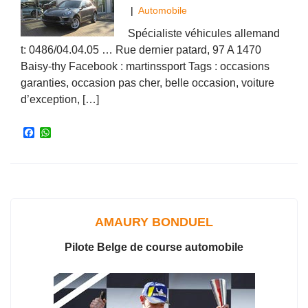
|
Automobile
Spécialiste véhicules allemand
t: 0486/04.04.05 … Rue dernier patard, 97 A 1470
Baisy-thy Facebook : martinssport Tags : occasions
garanties, occasion pas cher, belle occasion, voiture
d’exception, […]
F
W
a
h
c
a
e
t
b
s
o
A
o
p
k
p
AMAURY BONDUEL
Pilote Belge de course automobile