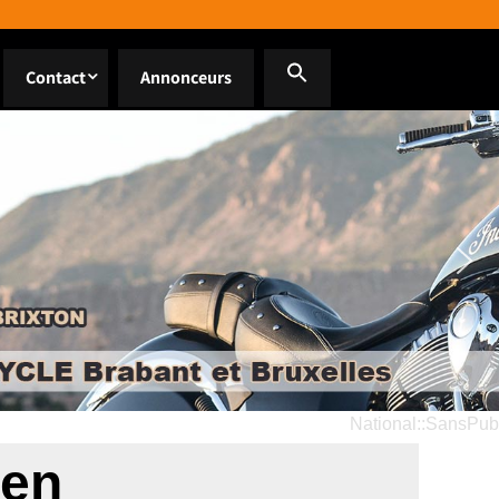
Contact
Annonceurs
National::SansPub
ien