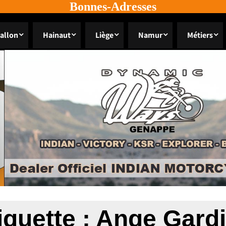
Bonnes-Adresses
allon
Hainaut
Liège
Namur
Métiers
iquette :
Ange Gard