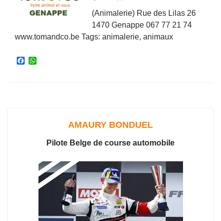
(Animalerie) Rue des Lilas 26
1470 Genappe 067 77 21 74
www.tomandco.be Tags: animalerie, animaux
F
W
a
h
c
a
e
t
b
s
o
A
o
p
k
p
AMAURY BONDUEL
Pilote Belge de course automobile