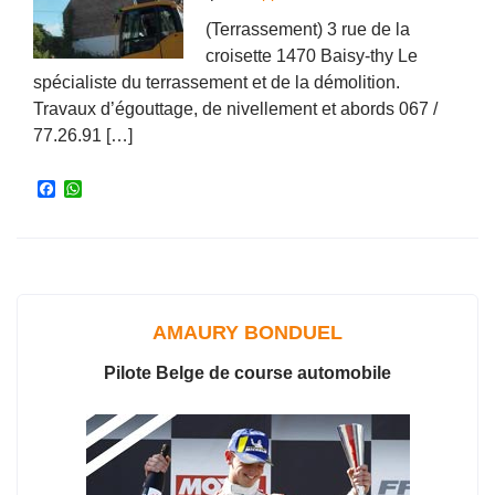
(Terrassement) 3 rue de la
croisette 1470 Baisy-thy Le
spécialiste du terrassement et de la démolition.
Travaux d’égouttage, de nivellement et abords 067 /
77.26.91 […]
F
W
a
h
c
a
e
t
b
s
o
A
o
p
k
p
AMAURY BONDUEL
Pilote Belge de course automobile