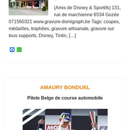
(Amis de Disney & Sportifs) 131,
rue de marchienne 6534 Gozée
071560321 www.gravure-domigraph.be Tags: coupes,
médailles, trophées, gravure artisanale, gravure sur
tous supports, Disney, Tintin, […]
F
W
a
h
c
a
e
t
b
s
o
A
o
p
k
p
AMAURY BONDUEL
Pilote Belge de course automobile