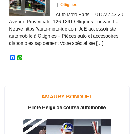
|
Ottignies
Auto Moto Parts T. 010/22.42.20
Avenue Provinciale, 126 1341 Ottignies-Louvain-La-
Neuve https://auto-moto-jde.com JdE accessoiriste
automobile à Ottignies – Pièces auto et accessoires
disponibles rapidement Votre spécialiste […]
F
W
a
h
c
a
e
t
b
s
o
A
o
p
k
p
AMAURY BONDUEL
Pilote Belge de course automobile