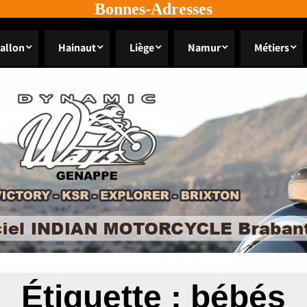
Bonnes-Adresses
allon
Hainaut
Liège
Namur
Métiers
Étiquette :
bébés