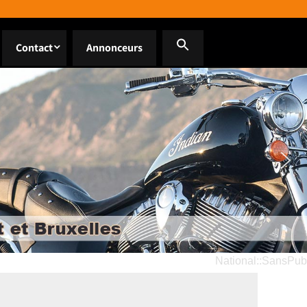
Contact
Annonceurs
National::SansPub