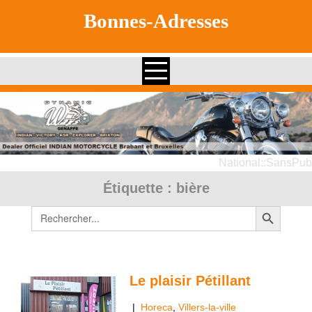
Skip
Bonnes-Adresses
to
content
National::SansPub
Étiquette :
bière
Search Button
Search
for:
Le plaisir Pétillant
|
Horeca
,
Villers-la-ville