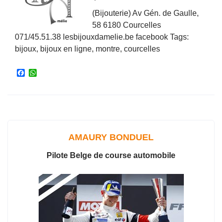
(Bijouterie) Av Gén. de Gaulle,
58 6180 Courcelles
071/45.51.38 lesbijouxdamelie.be facebook Tags:
bijoux, bijoux en ligne, montre, courcelles
F
W
a
h
c
a
e
t
b
s
o
A
o
p
k
p
AMAURY BONDUEL
Pilote Belge de course automobile