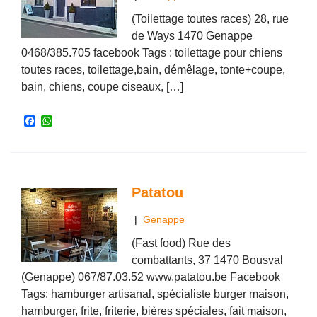
(Toilettage toutes races) 28, rue
de Ways 1470 Genappe
0468/385.705 facebook Tags : toilettage pour chiens
toutes races, toilettage,bain, démêlage, tonte+coupe,
bain, chiens, coupe ciseaux, […]
F
W
a
h
c
a
e
t
b
s
o
A
o
p
Patatou
k
p
|
Genappe
(Fast food) Rue des
combattants, 37 1470 Bousval
(Genappe) 067/87.03.52 www.patatou.be Facebook
Tags: hamburger artisanal, spécialiste burger maison,
hamburger, frite, friterie, bières spéciales, fait maison,