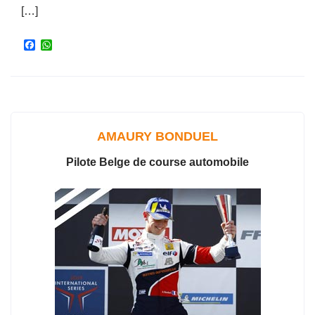
[…]
F
W
a
h
c
a
e
t
b
s
o
A
o
p
k
p
AMAURY BONDUEL
Pilote Belge de course automobile