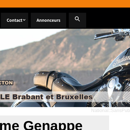
Contact
Annonceurs
National::SansPub
emme Genappe