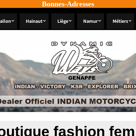
Bonnes-Adresses
allon
Hainaut
Liège
Namur
Métiers
outique fashion f