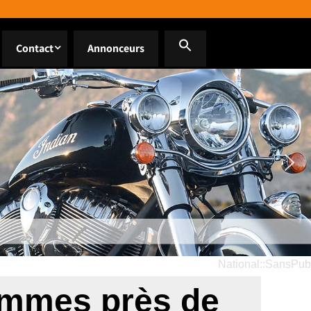
Contact
Annonceurs
National::SansPub
emmes près de