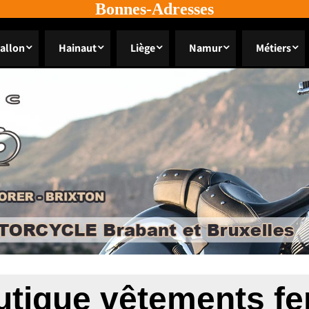
Bonnes-Adresses
allon
Hainaut
Liège
Namur
Métiers
utique vêtements f