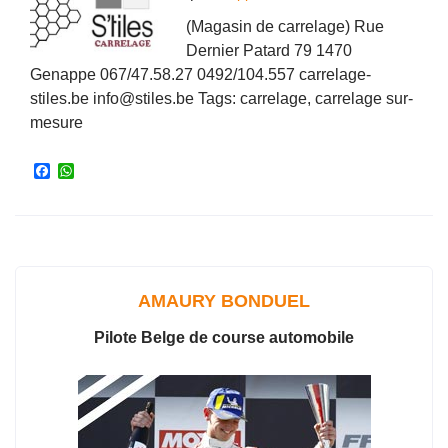
(Magasin de carrelage) Rue
Dernier Patard 79 1470
Genappe 067/47.58.27 0492/104.557 carrelage-
stiles.be info@stiles.be Tags: carrelage, carrelage sur-
mesure
F
W
a
h
c
a
e
t
b
s
o
A
o
p
k
p
AMAURY BONDUEL
Pilote Belge de course automobile