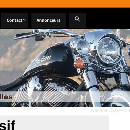
Contact
Annonceurs
National::SansPub
sif