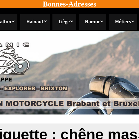
Bonnes-Adresses
allon
Hainaut
Liège
Namur
Métiers
iquette :
chêne mas