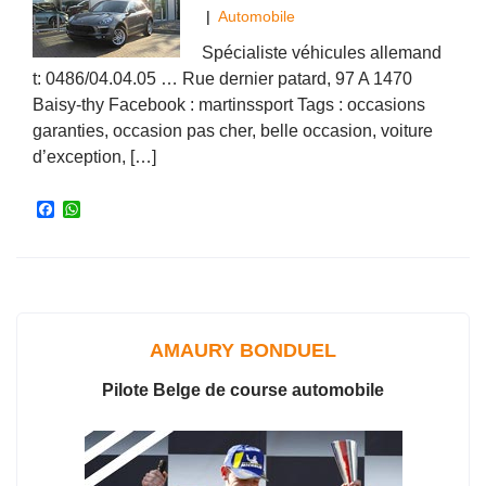
|
Automobile
Spécialiste véhicules allemand
t: 0486/04.04.05 … Rue dernier patard, 97 A 1470
Baisy-thy Facebook : martinssport Tags : occasions
garanties, occasion pas cher, belle occasion, voiture
d’exception, […]
F
W
a
h
c
a
e
t
b
s
o
A
o
p
k
p
AMAURY BONDUEL
Pilote Belge de course automobile