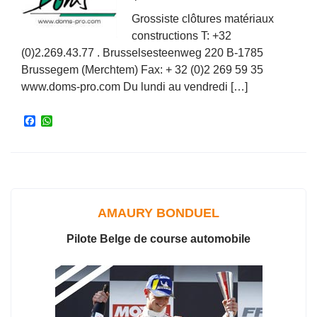
Grossiste clôtures matériaux
constructions T: +32
(0)2.269.43.77 . Brusselsesteenweg 220 B-1785
Brussegem (Merchtem) Fax: + 32 (0)2 269 59 35
www.doms-pro.com Du lundi au vendredi […]
F
W
a
h
c
a
e
t
b
s
o
A
o
p
k
p
AMAURY BONDUEL
Pilote Belge de course automobile