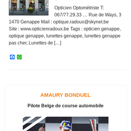
Opticien Optométriste T:
067/77.29.33 … Rue de Ways, 3
1470 Genappe Mail : optique.radoux@skynet.be
Site : www.opticienradoux.be Tags : opticien genappe,
optique genappe, lunettes genappe, lunettes genappe
pas cher, Lunettes de […]
F
W
a
h
c
a
e
t
b
s
o
A
o
p
k
p
AMAURY BONDUEL
Pilote Belge de course automobile