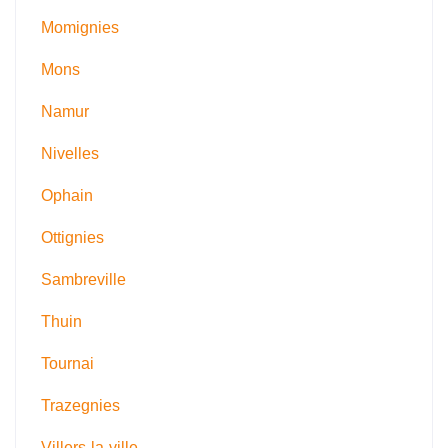
Momignies
Mons
Namur
Nivelles
Ophain
Ottignies
Sambreville
Thuin
Tournai
Trazegnies
Villers-la-ville