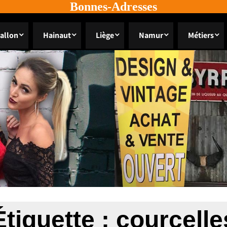
Bonnes-Adresses
allon
Hainaut
Liège
Namur
Métiers
Étiquette :
courcelle