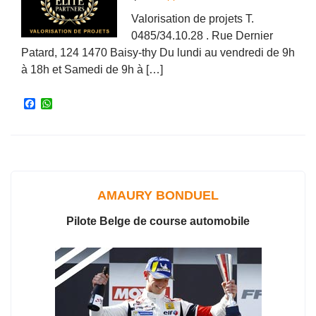
Valorisation de projets T.
0485/34.10.28 . Rue Dernier
Patard, 124 1470 Baisy-thy Du lundi au vendredi de 9h
à 18h et Samedi de 9h à […]
F
W
a
h
c
a
e
t
b
s
o
A
o
p
k
p
AMAURY BONDUEL
Pilote Belge de course automobile