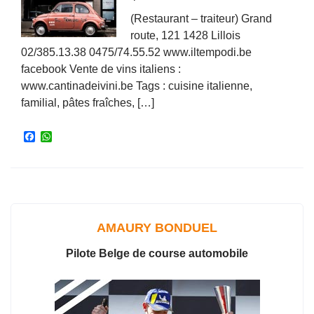
(Restaurant – traiteur) Grand
route, 121 1428 Lillois
02/385.13.38 0475/74.55.52 www.iltempodi.be
facebook Vente de vins italiens :
www.cantinadeivini.be Tags : cuisine italienne,
familial, pâtes fraîches, […]
F
W
a
h
c
a
e
t
b
s
o
A
o
p
k
p
AMAURY BONDUEL
Pilote Belge de course automobile