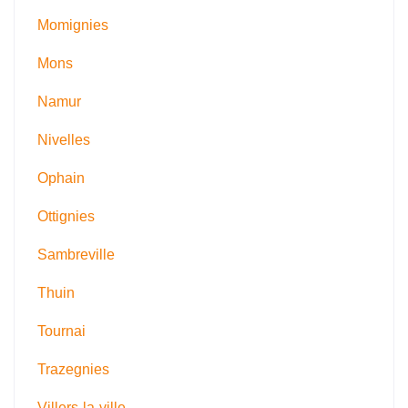
Momignies
Mons
Namur
Nivelles
Ophain
Ottignies
Sambreville
Thuin
Tournai
Trazegnies
Villers-la-ville