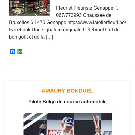
Fleur et Fleuriste Genappe T.
067/773993 Chaussée de
Bruxelles 6 1470 Genappe https://www.latelierfleuri.be/
Facebook Une signature originale Célébrant l’art du
bon goût et de la […]
F
W
a
h
c
a
e
t
b
s
o
A
o
p
k
p
AMAURY BONDUEL
Pilote Belge de course automobile