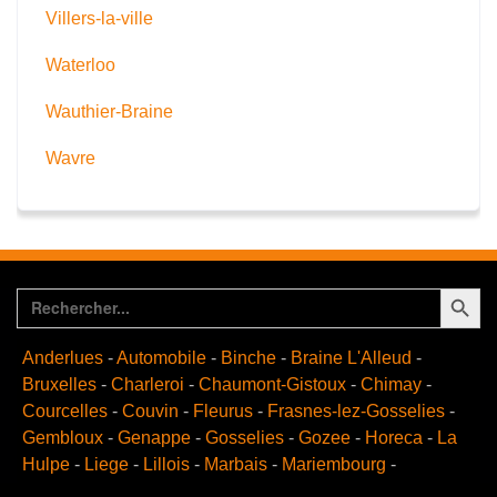
Villers-la-ville
Waterloo
Wauthier-Braine
Wavre
Search Button
Search
for:
Anderlues
-
Automobile
-
Binche
-
Braine L'Alleud
-
Bruxelles
-
Charleroi
-
Chaumont-Gistoux
-
Chimay
-
Courcelles
-
Couvin
-
Fleurus
-
Frasnes-lez-Gosselies
-
Gembloux
-
Genappe
-
Gosselies
-
Gozee
-
Horeca
-
La
Hulpe
-
Liege
-
Lillois
-
Marbais
-
Mariembourg
-
Merchtem
-
Métiers
-
Meubles
-
Momignies
-
Mons
-