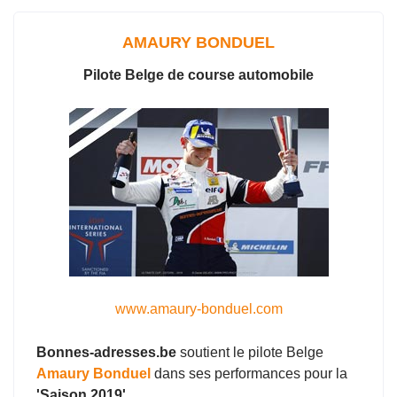
o
p
k
p
AMAURY BONDUEL
Pilote Belge de course automobile
www.amaury-bonduel.com
Bonnes-adresses.be
soutient le pilote Belge
Amaury Bonduel
dans ses performances pour la
'Saison 2019'.