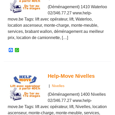
(Déménagement) 1410 Waterloo
02/346.77.27 www.help-
move.be Tags: lift avec opérateur, lift, Waterloo,
location ascenseur, monte-charge, monte-meuble,
services, brabant wallon, déménagement au meilleur
prix, location de camionnette, […]
F
W
a
h
c
a
e
t
b
s
o
A
o
p
Help-Move Nivelles
k
p
|
Nivelles
(Déménagement) 1400 Nivelles
02/346.77.27 www.help-
move.be Tags: lift avec opérateur, lift, Nivelles, location
ascenseur, monte-charge, monte-meuble, services,