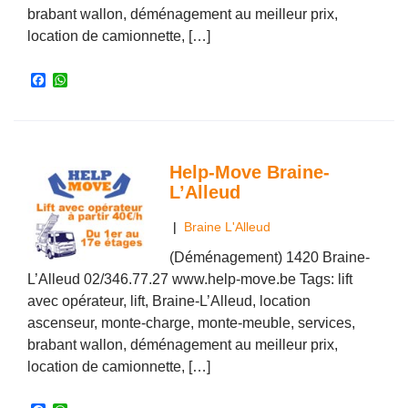
brabant wallon, déménagement au meilleur prix,
location de camionnette, […]
F
W
a
h
c
a
e
t
b
s
o
A
o
p
Help-Move Braine-
k
p
L’Alleud
|
Braine L'Alleud
(Déménagement) 1420 Braine-
L’Alleud 02/346.77.27 www.help-move.be Tags: lift
avec opérateur, lift, Braine-L’Alleud, location
ascenseur, monte-charge, monte-meuble, services,
brabant wallon, déménagement au meilleur prix,
location de camionnette, […]