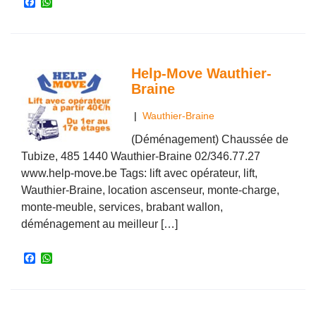
F
W
a
h
c
a
e
t
b
s
o
A
o
p
Help-Move Wauthier-
k
p
Braine
|
Wauthier-Braine
(Déménagement) Chaussée de
Tubize, 485 1440 Wauthier-Braine 02/346.77.27
www.help-move.be Tags: lift avec opérateur, lift,
Wauthier-Braine, location ascenseur, monte-charge,
monte-meuble, services, brabant wallon,
déménagement au meilleur […]
F
W
a
h
c
a
e
t
b
s
o
A