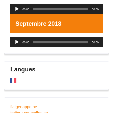
Lecteur
00:00
00:00
audio
Septembre 2018
Lecteur
00:00
00:00
audio
Langues
fiatgenappe.be
traiteur-courcelles.be