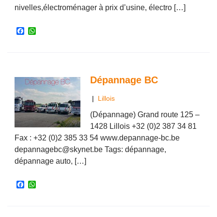
nivelles,électroménager à prix d’usine, électro […]
F
W
a
h
c
a
e
t
b
s
o
A
o
p
Dépannage BC
k
p
|
Lillois
(Dépannage) Grand route 125 –
1428 Lillois +32 (0)2 387 34 81
Fax : +32 (0)2 385 33 54 www.depannage-bc.be
depannagebc@skynet.be Tags: dépannage,
dépannage auto, […]
F
W
a
h
c
a
e
t
b
s