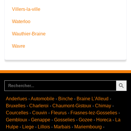
Villers-la-ville
Waterloo
Wauthier-Braine
Wavre
Search Button
Search
for:
Anderlues
-
Automobile
-
Binche
-
Braine L'Alleud
-
Bruxelles
-
Charleroi
-
Chaumont-Gistoux
-
Chimay
-
Courcelles
-
Couvin
-
Fleurus
-
Frasnes-lez-Gosselies
-
Gembloux
-
Genappe
-
Gosselies
-
Gozee
-
Horeca
-
La
Hulpe
-
Liege
-
Lillois
-
Marbais
-
Mariembourg
-