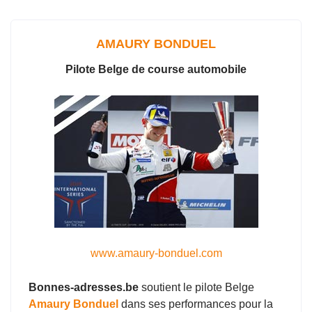
o
A
o
p
k
p
AMAURY BONDUEL
Pilote Belge de course automobile
www.amaury-bonduel.com
Bonnes-adresses.be
soutient le pilote Belge
Amaury Bonduel
dans ses performances pour la