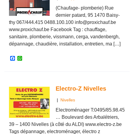
(Chaufage- plomberie) Rue
dernier patard, 95 1470 Baisy-
thy 067/444.415 0488.100.100 info@proxichauf.be
www.proxichauf.be Facebook Tag : chauffage,
sanitaire, plomberie, vissmann, cerga, vandenbergh,
dépannage, chaudière, installation, entretien, ma […]
F
W
a
h
c
a
e
t
b
s
o
A
o
p
Electro-Z Nivelles
k
p
|
Nivelles
Electroménager T:0495/85.98.45
… Boulevard des Arbalétriers,
39 – 1400 Nivelles (à côté du ALDI) www.electro-z.be
Tags dépannage, electroménager, électro z