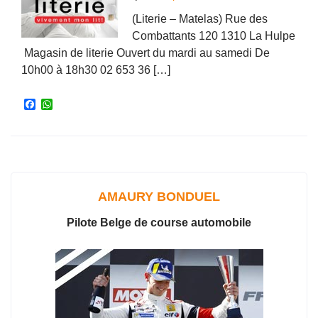
(Literie – Matelas) Rue des
Combattants 120 1310 La Hulpe
Magasin de literie Ouvert du mardi au samedi De
10h00 à 18h30 02 653 36 […]
F
W
a
h
c
a
e
t
b
s
o
A
o
p
k
p
AMAURY BONDUEL
Pilote Belge de course automobile