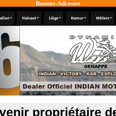
Bonnes-Adresses
allon
Hainaut
Liège
Namur
Métiers
venir propriétaire d