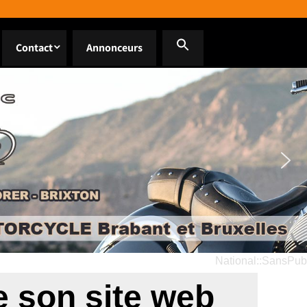
Contact
Annonceurs
National::SansPub
e son site web