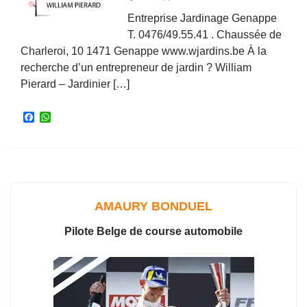
Entreprise Jardinage Genappe
T. 0476/49.55.41 . Chaussée de
Charleroi, 10 1471 Genappe www.wjardins.be À la
recherche d’un entrepreneur de jardin ? William
Pierard – Jardinier […]
F
W
a
h
c
a
e
t
b
s
o
A
o
p
k
p
AMAURY BONDUEL
Pilote Belge de course automobile