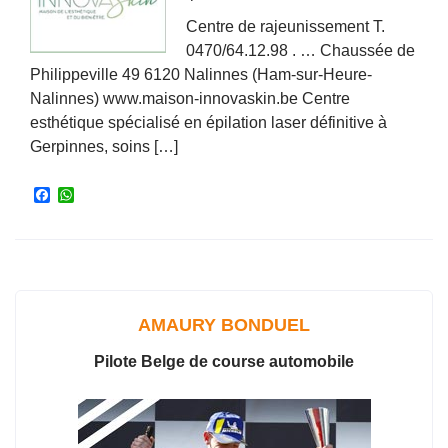
Centre de rajeunissement T.
0470/64.12.98 . … Chaussée de
Philippeville 49 6120 Nalinnes (Ham-sur-Heure-
Nalinnes) www.maison-innovaskin.be Centre
esthétique spécialisé en épilation laser définitive à
Gerpinnes, soins […]
F
W
a
h
c
a
e
t
b
s
o
A
o
p
k
p
AMAURY BONDUEL
Pilote Belge de course automobile