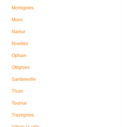
Momignies
Mons
Namur
Nivelles
Ophain
Ottignies
Sambreville
Thuin
Tournai
Trazegnies
Villers-la-ville