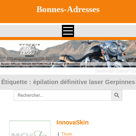
Skip
Bonnes-Adresses
to
content
National::SansPub
Étiquette :
épilation définitive laser Gerpinnes
Search Button
Search
for:
InnovaSkin
|
Thuin