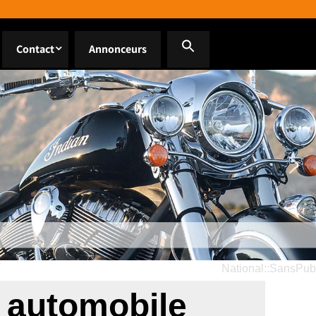
Contact
Annonceurs
National::SansPub
 automobile