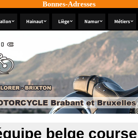
Bonnes-Adresses
allon
Hainaut
Liège
Namur
Métiers
équipe belge course