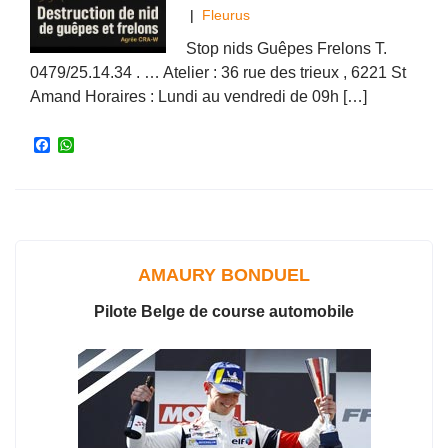
|
Fleurus
Stop nids Guêpes Frelons T.
0479/25.14.34 . … Atelier : 36 rue des trieux , 6221 St
Amand Horaires : Lundi au vendredi de 09h […]
F
W
a
h
c
a
e
t
b
s
o
A
o
p
k
p
AMAURY BONDUEL
Pilote Belge de course automobile