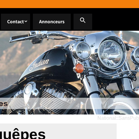
Contact
Annonceurs
National::SansPub
guêpes