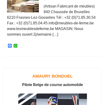
(Artisan Fabricant de meubles)
840 Chaussée de Bruxelles
6210 Frasnes-Lez-Gosselies Tél : +32 (0)71.85.30.54
Fax : +32 (0)71.85.04.45 info@meubles-de-ferme.be
www.lesmeublesdeferme.be MAGASIN: Nous
sommes ouvert 2j/semaine […]
F
W
a
h
c
a
e
t
b
s
o
A
o
p
k
p
AMAURY BONDUEL
Pilote Belge de course automobile