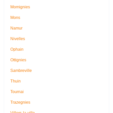
Momignies
Mons
Namur
Nivelles
Ophain
Ottignies
Sambreville
Thuin
Tournai
Trazegnies
Villers-la-ville