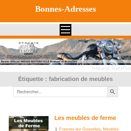
Skip
Bonnes-Adresses
to
content
National::SansPub
Étiquette :
fabrication de meubles
Search Button
Search
for:
Les meubles de ferme
|
Frasnes-lez-Gosselies
,
Meubles