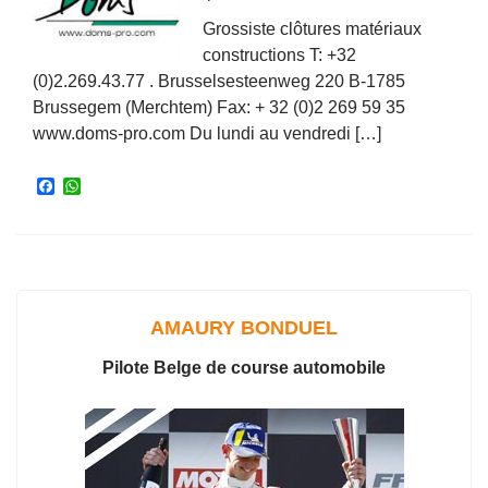
Grossiste clôtures matériaux
constructions T: +32
(0)2.269.43.77 . Brusselsesteenweg 220 B-1785
Brussegem (Merchtem) Fax: + 32 (0)2 269 59 35
www.doms-pro.com Du lundi au vendredi […]
F
W
a
h
c
a
e
t
b
s
o
A
o
p
k
p
AMAURY BONDUEL
Pilote Belge de course automobile