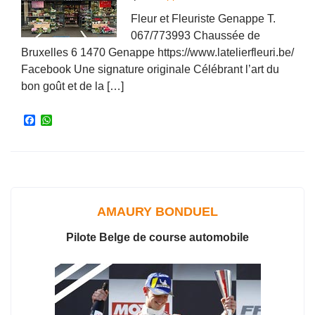
Fleur et Fleuriste Genappe T.
067/773993 Chaussée de
Bruxelles 6 1470 Genappe https://www.latelierfleuri.be/
Facebook Une signature originale Célébrant l’art du
bon goût et de la […]
F
W
a
h
c
a
e
t
b
s
o
A
o
p
k
p
AMAURY BONDUEL
Pilote Belge de course automobile