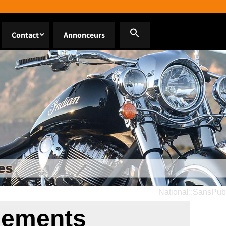
Contact
Annonceurs
National::SansPub
nements