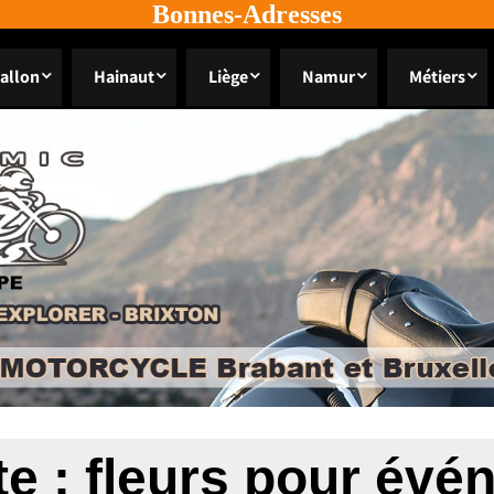
Bonnes-Adresses
allon
Hainaut
Liège
Namur
Métiers
te :
fleurs pour évé