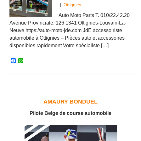
|
Ottignies
Auto Moto Parts T. 010/22.42.20
Avenue Provinciale, 126 1341 Ottignies-Louvain-La-
Neuve https://auto-moto-jde.com JdE accessoiriste
automobile à Ottignies – Pièces auto et accessoires
disponibles rapidement Votre spécialiste […]
F
W
a
h
c
a
e
t
b
s
o
A
o
p
k
p
AMAURY BONDUEL
Pilote Belge de course automobile