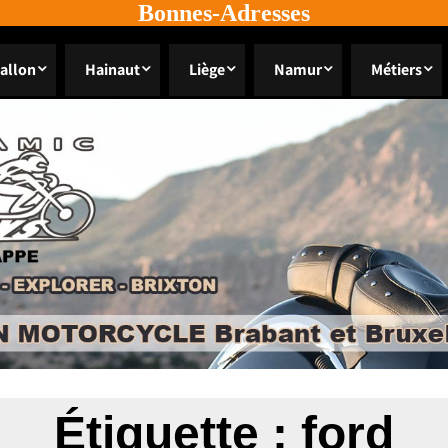
Bonnes-Adresses
allon
Hainaut
Liège
Namur
Métiers
Étiquette :
ford