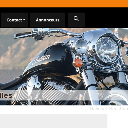
Contact
Annonceurs
National::SansPub