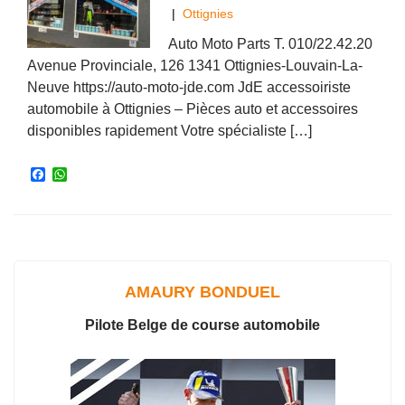
|
Ottignies
Auto Moto Parts T. 010/22.42.20
Avenue Provinciale, 126 1341 Ottignies-Louvain-La-
Neuve https://auto-moto-jde.com JdE accessoiriste
automobile à Ottignies – Pièces auto et accessoires
disponibles rapidement Votre spécialiste […]
F
W
a
h
c
a
e
t
b
s
o
A
o
p
k
p
AMAURY BONDUEL
Pilote Belge de course automobile