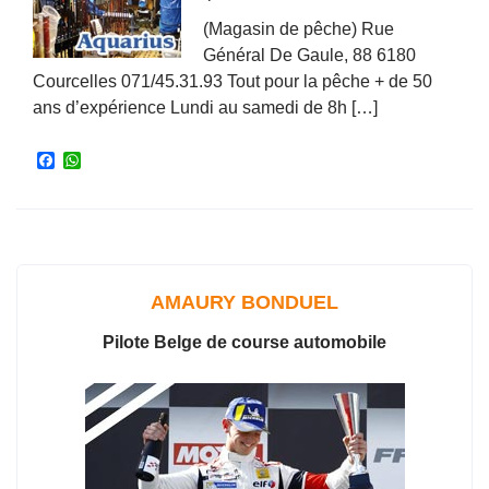
(Magasin de pêche) Rue
Général De Gaule, 88 6180
Courcelles 071/45.31.93 Tout pour la pêche + de 50
ans d’expérience Lundi au samedi de 8h […]
F
W
a
h
c
a
e
t
b
s
o
A
o
p
k
p
AMAURY BONDUEL
Pilote Belge de course automobile