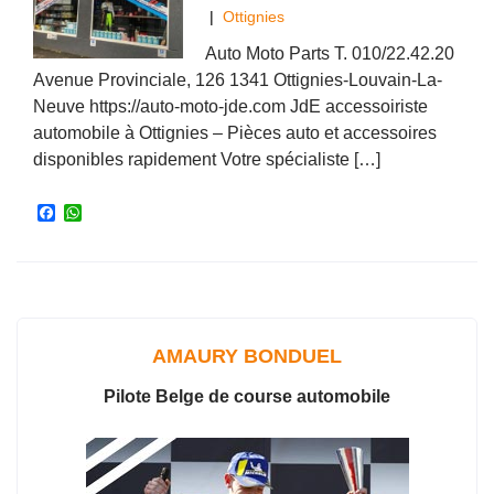
|
Ottignies
Auto Moto Parts T. 010/22.42.20
Avenue Provinciale, 126 1341 Ottignies-Louvain-La-
Neuve https://auto-moto-jde.com JdE accessoiriste
automobile à Ottignies – Pièces auto et accessoires
disponibles rapidement Votre spécialiste […]
F
W
a
h
c
a
e
t
b
s
o
A
o
p
k
p
AMAURY BONDUEL
Pilote Belge de course automobile