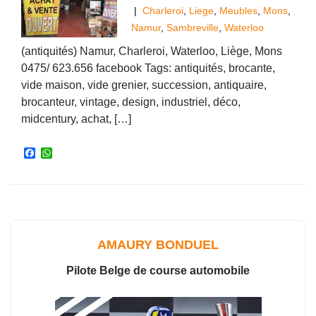
|
Charleroi
,
Liege
,
Meubles
,
Mons
,
Namur
,
Sambreville
,
Waterloo
(antiquités) Namur, Charleroi, Waterloo, Liège, Mons
0475/ 623.656 facebook Tags: antiquités, brocante,
vide maison, vide grenier, succession, antiquaire,
brocanteur, vintage, design, industriel, déco,
midcentury, achat, […]
F
W
a
h
c
a
e
t
b
s
o
A
o
p
k
p
AMAURY BONDUEL
Pilote Belge de course automobile