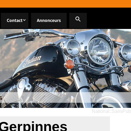
Contact
Annonceurs
National::SansPub
e Gerpinnes