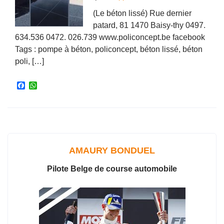
(Le béton lissé) Rue dernier
patard, 81 1470 Baisy-thy 0497.
634.536 0472. 026.739 www.policoncept.be facebook
Tags : pompe à béton, policoncept, béton lissé, béton
poli, […]
F
W
a
h
c
a
e
t
b
s
o
A
o
p
k
p
AMAURY BONDUEL
Pilote Belge de course automobile